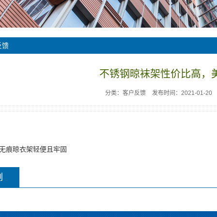
反馈
不锈钢晾袜架性价比高，
分类：客户反馈
发布时间：2021-01-20
无痕晾衣架轻便且牢固
例