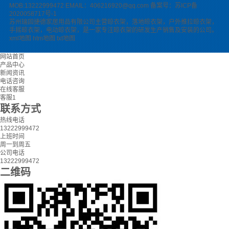
MOB:13222999472 EMAIL：406216920@qq.com
备案号：苏ICP备
2020058717号-1
苏州瑞固捷德家居用品有限公司主营
晾衣架
，
落地晾衣架
，
户外推拉晾衣架
，
手摇晾衣架
，
电动晾衣架
，是一家专注晾衣架的研发生产销售及安装的公司。
xml地图
htm地图
txt地图
网站首页
产品中心
新闻资讯
电话咨询
在线客服
客服1
联系方式
热线电话
13222999472
上班时间
周一到周五
公司电话
13222999472
二维码