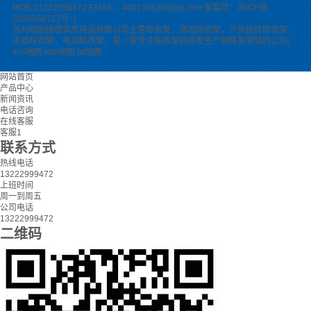
MOB:13222999472 EMAIL：406216920@qq.com
备案号：苏ICP备
2020058717号-1
苏州瑞固捷德家居用品有限公司主营
晾衣架
，
落地晾衣架
，
户外推拉晾衣架
，
手摇晾衣架
，
电动晾衣架
，是一家专注晾衣架的研发生产销售及安装的公司。
xml地图
htm地图
txt地图
网站首页
产品中心
新闻资讯
电话咨询
在线客服
客服1
联系方式
热线电话
13222999472
上班时间
周一到周五
公司电话
13222999472
二维码